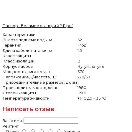
Паспорт Беламос станции XP E.pdf
Характеристики
Высота подъема воды, м
32
Гарантия
1 год
Длина кабеля питания, м
1.5
Класс защиты
I
Класс изоляции
B
Корпус насоса
Чугун, латунь
Мощность двигателя, вт
370
Напряжение,В/частота, Гц
220/50
Присоединительные размеры, дюйм
1
Производительность, л/час
1980
Степень защиты
IPX8
Температура жидкости
+1 °С до + 35 °С
Написать отзыв
Ваше имя:
Рейтинг
Плохо
Хорошо