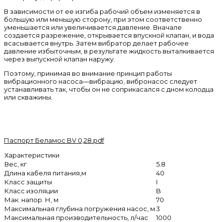
В зависимости от ее изгиба рабочий объем изменяется в
большую или меньшую сторону, при этом соответственно
уменьшается или увеличивается давление. Вначале
создается разрежение, открывается впускной клапан, и вода
всасывается внутрь. Затем вибратор делает рабочее
давление избыточным, в результате жидкость выталкивается
через выпускной клапан наружу.
Поэтому, принимая во внимание принцип работы
вибрационного насоса—вибрацию, вибронасос следует
устанавливать так, чтобы он не соприкасался с дном колодца
или скважины.
Паспорт Беламос BV 0,28.pdf
Характеристики
Вес, кг
5.8
Длина кабеля питания,м
40
Класс защиты
I
Класс изоляции
B
Мак. напор. Н, м
70
Максимальная глубина погружения насос, м
3
Максимальная производительность, л/час
1000