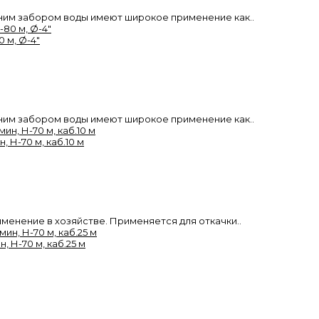
им забором воды имеют широкое применение как..
 м, Ø-4"
им забором воды имеют широкое применение как..
, Н-70 м, каб.10 м
енение в хозяйстве. Применяется для откачки..
, Н-70 м, каб.25 м