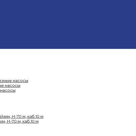
езные насосы
ые насосы
 насосы
н, Н-70 м, каб.10 м