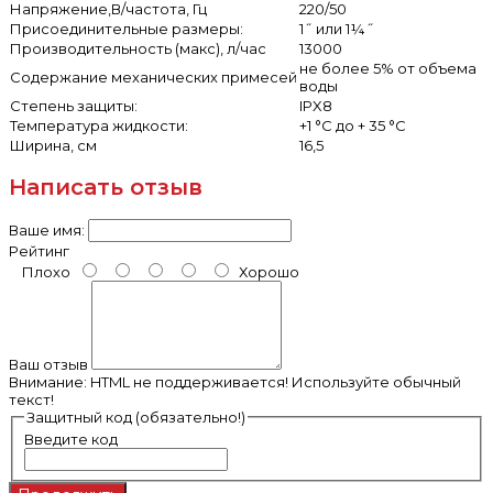
Напряжение,В/частота, Гц
220/50
Присоединительные размеры:
1˝ или 1¼˝
Производительность (макс), л/час
13000
не более 5% от объема
Содержание механических примесей
воды
Степень защиты:
IPX8
Температура жидкости:
+1 °С до + 35 °С
Ширина, см
16,5
Написать отзыв
Ваше имя:
Рейтинг
Плохо
Хорошо
Ваш отзыв
Внимание:
HTML не поддерживается! Используйте обычный
текст!
Защитный код (обязательно!)
Введите код