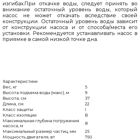
изгибах.При откачке воды, следует принять во
внимание остаточный уровень воды, который
насос не может откачать вследствие своей
конструкции. Остаточный уровень воды зависит
от конструкции насоса и от способа/места его
установки. Рекомендуется устанавливать насос в
приямке в самой низкой точке дна.
Характеристики
Вес, кг
5
Высота подъема воды (макс), м
9
Высота, см
37
Длина, см
22
Класс защиты:
I
Класс изоляции
B
Максимальная глубина погружения
8
насоса, м
Максимальный размер частиц, мм
25
Мощность двигателя, вт
750